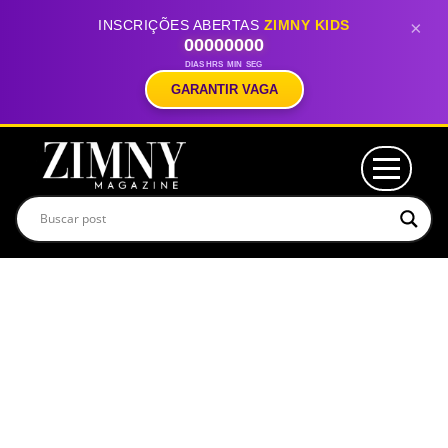
INSCRIÇÕES ABERTAS
ZIMNY KIDS
×
00
00
00
00
DIAS
HRS
MIN
SEG
GARANTIR VAGA
EDIÇÃO 08 – BR
julho 27, 2026
/
Read More
EDIÇÃO 08 – ES