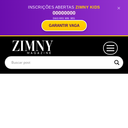
INSCRIÇÕES ABERTAS
ZIMNY KIDS
×
00
00
00
00
DIAS
HRS
MIN
SEG
GARANTIR VAGA