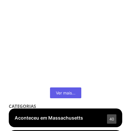
Estética
Corpo Real após a Maternidade
maio 6, 2026
/
Read More
👁️ 2.127 ❤️ 71
Ver mais...
CATEGORIAS
Aconteceu em Massachusetts
40