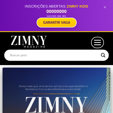
INSCRIÇÕES ABERTAS
ZIMNY KIDS
×
00
00
00
00
DIAS
HRS
MIN
SEG
GARANTIR VAGA