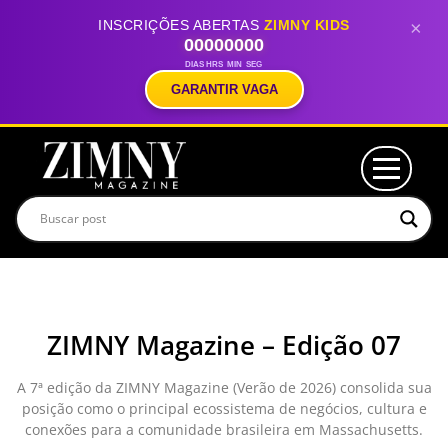
INSCRIÇÕES ABERTAS
ZIMNY KIDS
×
00
00
00
00
DIAS
HRS
MIN
SEG
GARANTIR VAGA
ZIMNY Magazine – Edição 07
A 7ª edição da ZIMNY Magazine (Verão de 2026) consolida sua
posição como o principal ecossistema de negócios, cultura e
conexões para a comunidade brasileira em Massachusetts.