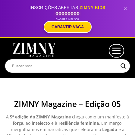
INSCRIÇÕES ABERTAS
ZIMNY KIDS
×
00
00
00
00
DIAS
HRS
MIN
SEG
GARANTIR VAGA
ZIMNY Magazine – Edição 05
A
5ª edição da ZIMNY Magazine
chega como um manifesto à
força
, ao
intelecto
e à
resiliência feminina
. Em março,
mergulhamos em narrativas que celebram o
Legado
e a