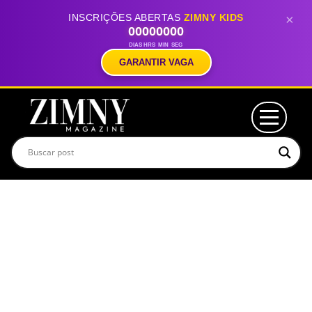
INSCRIÇÕES ABERTAS
ZIMNY KIDS
×
00
00
00
00
DIAS
HRS
MIN
SEG
GARANTIR VAGA