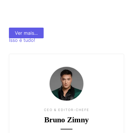
Read More
👁️ 3.628 ❤️ 229
Ver mais...
Isso é tudo!
CEO & EDITOR-CHEFE
Bruno Zimny