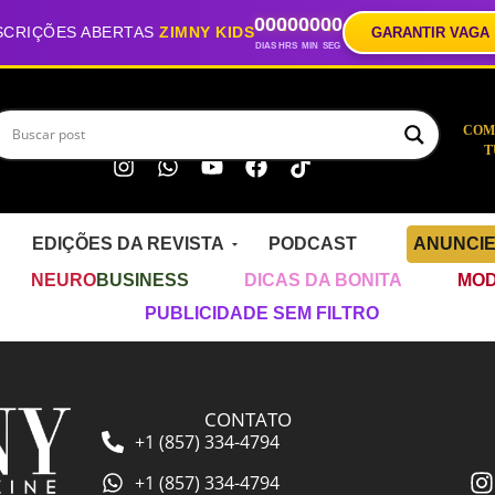
00
00
00
00
SCRIÇÕES ABERTAS
ZIMNY KIDS
GARANTIR VAGA
DIAS
HRS
MIN
SEG
COM
T
EDIÇÕES DA REVISTA
PODCAST
ANUNCI
NEURO
BUSINESS
DICAS DA BONITA
MOD
PUBLICIDADE SEM FILTRO
CONTATO
+1 (857) 334-4794
+1 (857) 334-4794