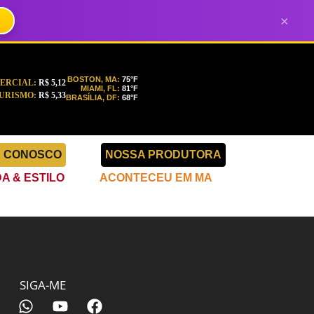
×
BOSTON, MA:
75°F
ERCIAL:
R$ 5,12
MIAMI, FL:
81°F
URISMO:
R$ 5,33
BRASÍLIA, DF:
68°F
E CONOSCO
NOSSA PRODUTORA
A & ESTILO
ACONTECEU EM MA
SIGA-ME