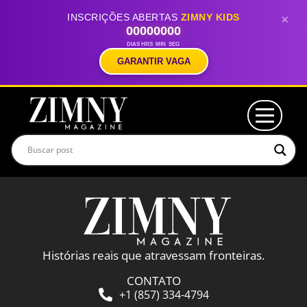
INSCRIÇÕES ABERTAS
ZIMNY KIDS
×
00
00
00
00
DIAS
HRS
MIN
SEG
GARANTIR VAGA
Histórias reais que atravessam fronteiras.
CONTATO
+1 (857) 334-4794