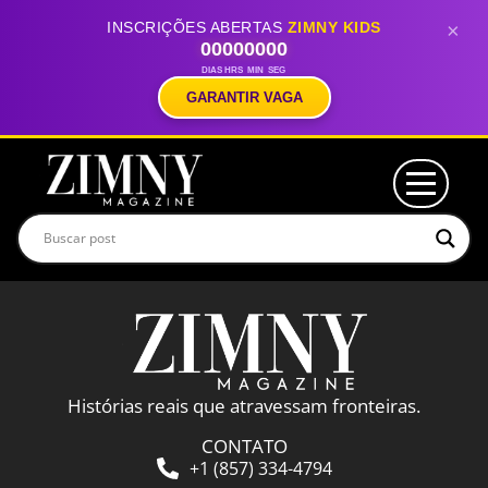
INSCRIÇÕES ABERTAS
ZIMNY KIDS
×
00
00
00
00
DIAS
HRS
MIN
SEG
GARANTIR VAGA
Histórias reais que atravessam fronteiras.
CONTATO
+1 (857) 334-4794