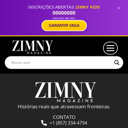
INSCRIÇÕES ABERTAS
ZIMNY KIDS
×
00
00
00
00
DIAS
HRS
MIN
SEG
GARANTIR VAGA
Histórias reais que atravessam fronteiras.
CONTATO
+1 (857) 334-4794