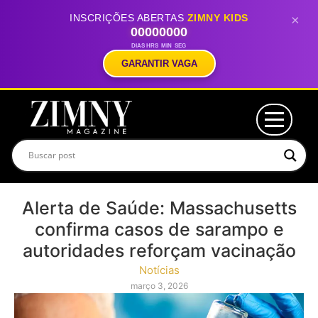
INSCRIÇÕES ABERTAS
ZIMNY KIDS
×
00
00
00
00
DIAS
HRS
MIN
SEG
GARANTIR VAGA
Alerta de Saúde: Massachusetts
confirma casos de sarampo e
autoridades reforçam vacinação
Notícias
março 3, 2026