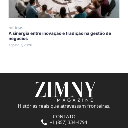
NOTÍCIAS
N
A sinergia entre inovação e tradição na gestão de
A
negócios
A
agosto 7, 2026
a
Histórias reais que atravessam fronteiras.
CONTATO
+1 (857) 334-4794