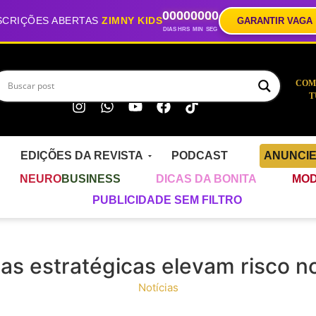
00
00
00
00
SCRIÇÕES ABERTAS
ZIMNY KIDS
GARANTIR VAGA
DIAS
HRS
MIN
SEG
COM
T
EDIÇÕES DA REVISTA
PODCAST
ANUNCI
NEURO
BUSINESS
DICAS DA BONITA
MOD
PUBLICIDADE SEM FILTRO
as estratégicas elevam risco n
Notícias