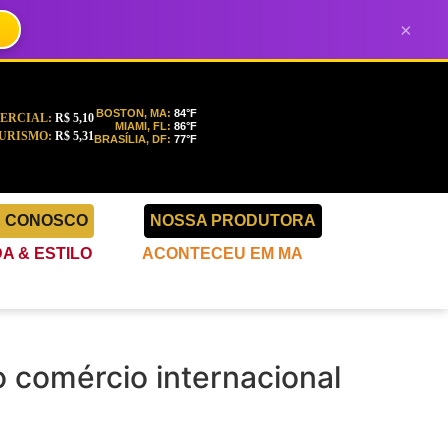
×
BOSTON, MA:
84°F
ERCIAL:
R$ 5,10
MIAMI, FL:
86°F
URISMO:
R$ 5,31
BRASÍLIA, DF:
77°F
E CONOSCO
NOSSA PRODUTORA
A & ESTILO
ACONTECEU EM MA
o comércio internacional