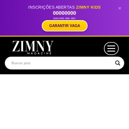
INSCRIÇÕES ABERTAS
ZIMNY KIDS
×
00
00
00
00
DIAS
HRS
MIN
SEG
GARANTIR VAGA