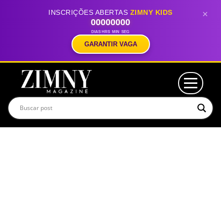
INSCRIÇÕES ABERTAS
ZIMNY KIDS
×
00
00
00
00
DIAS
HRS
MIN
SEG
GARANTIR VAGA