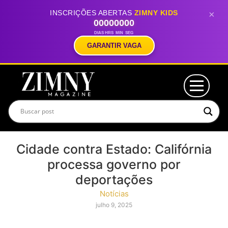
INSCRIÇÕES ABERTAS
ZIMNY KIDS
×
00
00
00
00
DIAS
HRS
MIN
SEG
GARANTIR VAGA
Cidade contra Estado: Califórnia
processa governo por
deportações
Notícias
julho 9, 2025