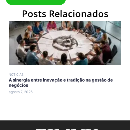
Posts Relacionados
NOTÍCIAS
N
A sinergia entre inovação e tradição na gestão de
A
negócios
A
agosto 7, 2026
a