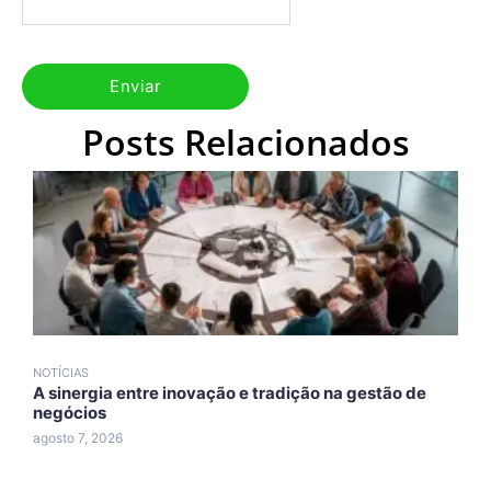
Posts Relacionados
NOTÍCIAS
N
A sinergia entre inovação e tradição na gestão de
A
negócios
A
agosto 7, 2026
a