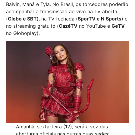
Balvin, Maná e Tyla. No Brasil, os torcedores poderão
acompanhar a transmissão ao vivo na TV aberta
(
Globo e SBT
), na TV fechada (
SporTV e N Sports
) e
no streaming gratuito (
CazéTV
no YouTube e
GeTV
no Globoplay).
Amanhã, sexta-feira (12), será a vez das
aberturas oficiais nas outras duas sedes: