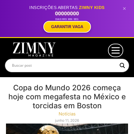
INSCRIÇÕES ABERTAS
ZIMNY KIDS
×
00
00
00
00
DIAS
HRS
MIN
SEG
GARANTIR VAGA
Copa do Mundo 2026 começa
hoje com megafesta no México e
torcidas em Boston
Notícias
junho 11, 2026