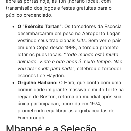
abre as portas hoje, às 13h (horário local), com
transmissão dos jogos e festas gratuitas para o
público credenciado.
O “Exército Tartan”:
Os torcedores da Escócia
desembarcaram em peso no Aeroporto Logan
vestindo seus tradicionais
kilts
. Sem ver o país
em uma Copa desde 1998, a torcida promete
lotar os pubs locais.
“Todo mundo está muito
animado. Vinte e oito anos é muito tempo. Não
vou tirar o kilt para nada”
, celebrou o torcedor
escocês Lee Haydon.
Orgulho Haitiano:
O Haiti, que conta com uma
comunidade imigrante massiva e muito forte na
região de Boston, retorna ao mundial após sua
única participação, ocorrida em 1974,
prometendo equilibrar as arquibancadas de
Foxborough.
Mbappé e a Seleção