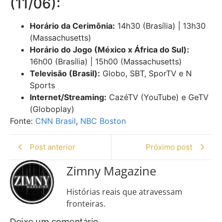
(11/06):
Horário da Cerimônia:
14h30 (Brasília) | 13h30
(Massachusetts)
Horário do Jogo (México x África do Sul):
16h00 (Brasília) | 15h00 (Massachusetts)
Televisão (Brasil):
Globo, SBT, SporTV e N
Sports
Internet/Streaming:
CazéTV (YouTube) e GeTV
(Globoplay)
Fonte:
CNN Brasil
,
NBC Boston
Post anterior
Próximo post
Zimny Magazine
Histórias reais que atravessam
fronteiras.
Deixe um comentário