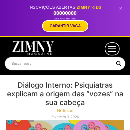
INSCRIÇÕES ABERTAS
ZIMNY KIDS
×
00
00
00
00
DIAS
HRS
MIN
SEG
GARANTIR VAGA
Diálogo Interno: Psiquiatras
explicam a origem das “vozes” na
sua cabeça
Notícias
fevereiro 9, 2026