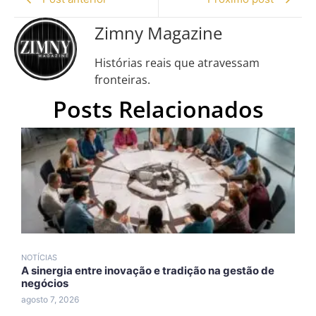
Zimny Magazine
Histórias reais que atravessam
fronteiras.
Posts Relacionados
NOTÍCIAS
N
A sinergia entre inovação e tradição na gestão de
A
negócios
A
agosto 7, 2026
a