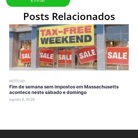
Posts Relacionados
NOTÍCIAS
N
Fim de semana sem impostos em Massachusetts
T
acontece neste sábado e domingo
d
agosto 6, 2026
a