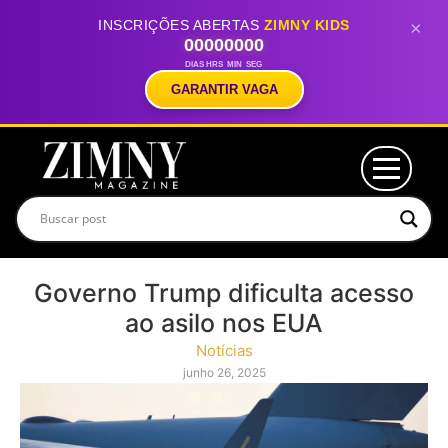
INSCRIÇÕES ABERTAS
ZIMNY KIDS
×
00
00
00
00
DIAS
HRS
MIN
SEG
GARANTIR VAGA
Governo Trump dificulta acesso
ao asilo nos EUA
Notícias
junho 26, 2025