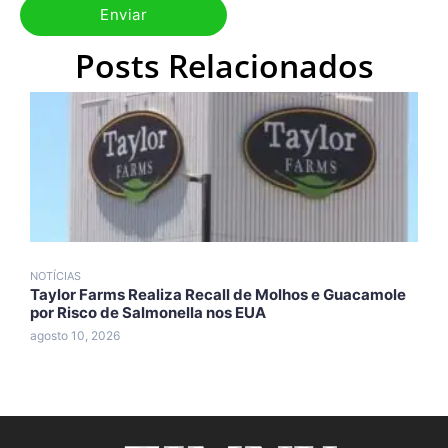
Posts Relacionados
NOTÍCIAS
N
Taylor Farms Realiza Recall de Molhos e Guacamole
A
por Risco de Salmonella nos EUA
n
agosto 10, 2026
a