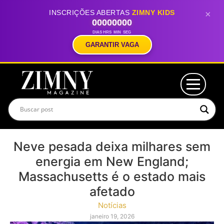
INSCRIÇÕES ABERTAS
ZIMNY KIDS
×
00
00
00
00
DIAS
HRS
MIN
SEG
GARANTIR VAGA
Neve pesada deixa milhares sem
energia em New England;
Massachusetts é o estado mais
afetado
Notícias
janeiro 19, 2026