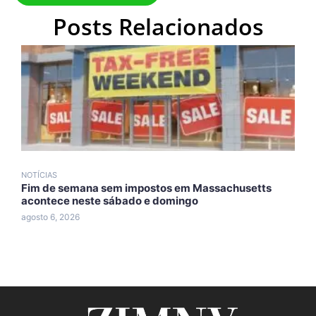
Posts Relacionados
NOTÍCIAS
N
Fim de semana sem impostos em Massachusetts
T
acontece neste sábado e domingo
d
agosto 6, 2026
a