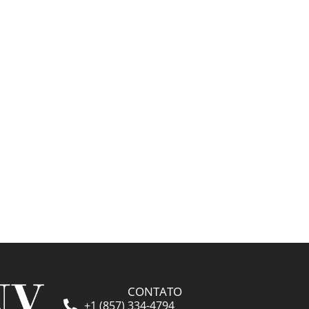
👁️ 5.240 ❤️ 266
CONTATO
+1 (857) 334-4794