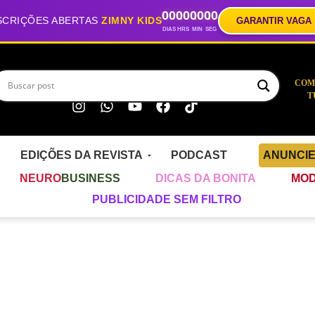
00
00
00
00
SCRIÇÕES ABERTAS
ZIMNY KIDS
GARANTIR VAGA
DIAS
HRS
MIN
SEG
COM
T
EDIÇÕES DA REVISTA
PODCAST
ANUNCI
NEURO
BUSINESS
DICAS DA BONITA
MOD
PUBLICIDADE SEM FILTRO