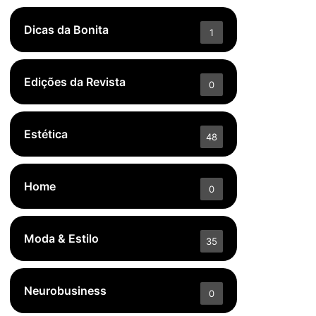
Dicas da Bonita
1
Edições da Revista
0
Estética
48
Home
0
Moda & Estilo
35
Neurobusiness
0