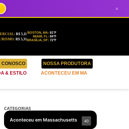
×
BOSTON, MA:
81°F
ERCIAL:
R$ 5,11
MIAMI, FL:
84°F
URISMO:
R$ 5,31
BRASÍLIA, DF:
72°F
E CONOSCO
NOSSA PRODUTORA
A & ESTILO
ACONTECEU EM MA
CATEGORIAS
Aconteceu em Massachusetts
40