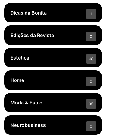
Dicas da Bonita
1
Edições da Revista
0
Estética
48
Home
0
Moda & Estilo
35
Neurobusiness
0