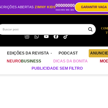
00
00
00
00
SCRIÇÕES ABERTAS
ZIMNY KIDS
GARANTIR VAGA
DIAS
HRS
MIN
SEG
COM
T
EDIÇÕES DA REVISTA
PODCAST
ANUNCI
NEURO
BUSINESS
DICAS DA BONITA
MOD
PUBLICIDADE SEM FILTRO