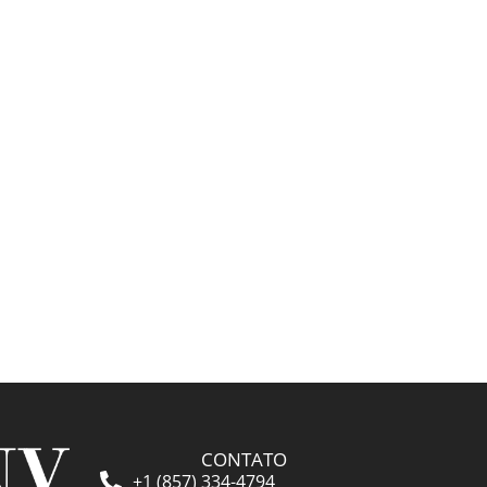
👁️ 5.705 ❤️ 296
CONTATO
+1 (857) 334-4794