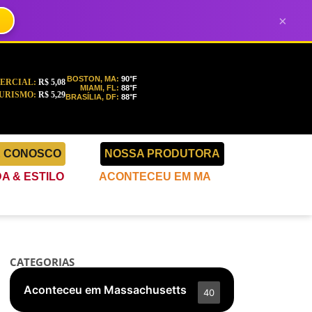
×
BOSTON, MA:
90°F
ERCIAL:
R$ 5,08
MIAMI, FL:
88°F
URISMO:
R$ 5,29
BRASÍLIA, DF:
88°F
E CONOSCO
NOSSA PRODUTORA
A & ESTILO
ACONTECEU EM MA
CATEGORIAS
Aconteceu em Massachusetts
40