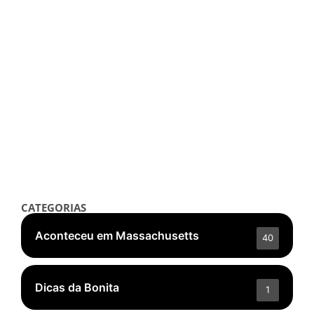
Notícias
Copa do Mundo 2026: Começa a
Venda de Ingressos para os Jogos
em Boston
outubro 3, 2025
/
Read More
👁️ 5.367 ❤️ 323
CATEGORIAS
Aconteceu em Massachusetts
40
Dicas da Bonita
1