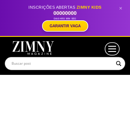
INSCRIÇÕES ABERTAS
ZIMNY KIDS
×
00
00
00
00
DIAS
HRS
MIN
SEG
GARANTIR VAGA