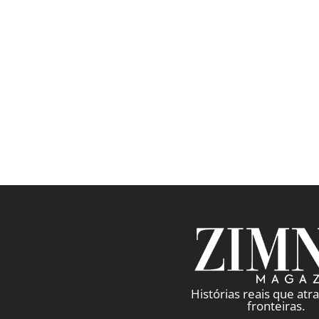
Notícias
Gap Lança Campanha Multigerac
Martin
outubro 4, 2025
/
Read More
Histórias reais que at
fronteiras.