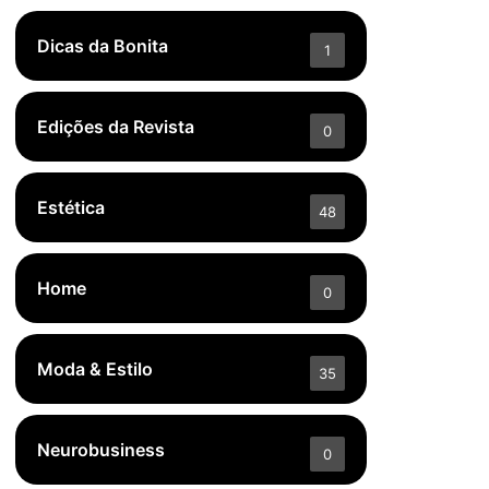
Dicas da Bonita
1
Edições da Revista
0
Estética
48
Home
0
Moda & Estilo
35
Neurobusiness
0