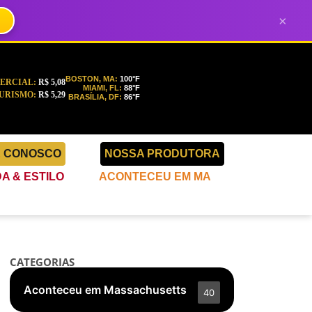
×
BOSTON, MA:
100°F
ERCIAL:
R$ 5,08
MIAMI, FL:
88°F
URISMO:
R$ 5,29
BRASÍLIA, DF:
86°F
E CONOSCO
NOSSA PRODUTORA
A & ESTILO
ACONTECEU EM MA
CATEGORIAS
Aconteceu em Massachusetts
40