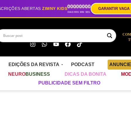
00
00
00
00
SCRIÇÕES ABERTAS
ZIMNY KIDS
GARANTIR VAGA
DIAS
HRS
MIN
SEG
COM
T
EDIÇÕES DA REVISTA
PODCAST
ANUNCI
NEURO
BUSINESS
DICAS DA BONITA
MOD
PUBLICIDADE SEM FILTRO