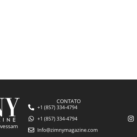
ional com Gwyneth Paltrow e Apple
👁️ 5.217 ❤️ 210
CONTATO
+1 (857) 334-4794
+1 (857) 334-4794
ravessam
Info@zimnymagazine.com