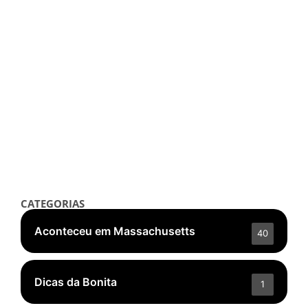
Notícias
Por que a Estilista Norma Kamali
Quer que a Inteligência Artificial
Continue ‘Alucinando’
setembro 26, 2025
/
Read More
👁️ 5.545 ❤️ 177
CATEGORIAS
Aconteceu em Massachusetts
40
Dicas da Bonita
1