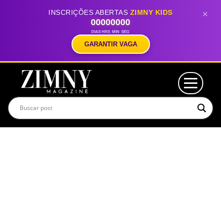
INSCRIÇÕES ABERTAS
ZIMNY KIDS
×
00
00
00
00
DIAS
HRS
MIN
SEG
GARANTIR VAGA