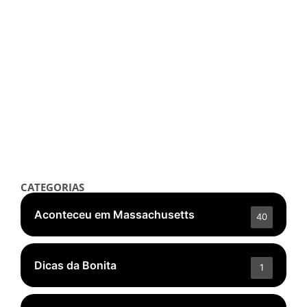
Notícias
Jimmy Kimmel volta ao ar após
polêmica sobre Charlie Kirk
setembro 24, 2025
/
Read More
👁️ 5.051 ❤️ 163
CATEGORIAS
Aconteceu em Massachusetts
40
Dicas da Bonita
1