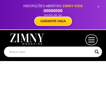
INSCRIÇÕES ABERTAS
ZIMNY KIDS
×
00
00
00
00
DIAS
HRS
MIN
SEG
GARANTIR VAGA