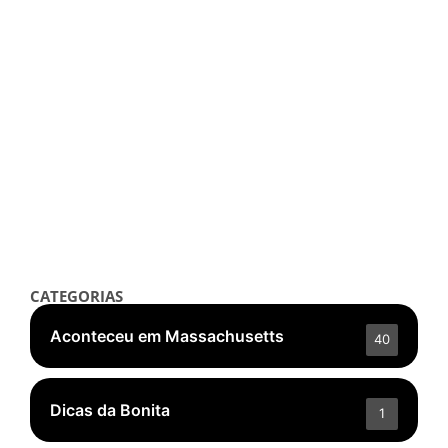
Notícias
Audi Transforma Engenharia em
Alta-Costura na London Fashion
Week
setembro 30, 2025
/
Read More
👁️ 5.060 ❤️ 205
CATEGORIAS
Aconteceu em Massachusetts
40
Dicas da Bonita
1