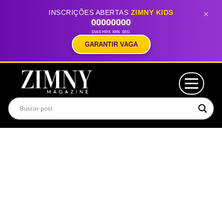
INSCRIÇÕES ABERTAS
ZIMNY KIDS
×
00
00
00
00
DIAS
HRS
MIN
SEG
GARANTIR VAGA