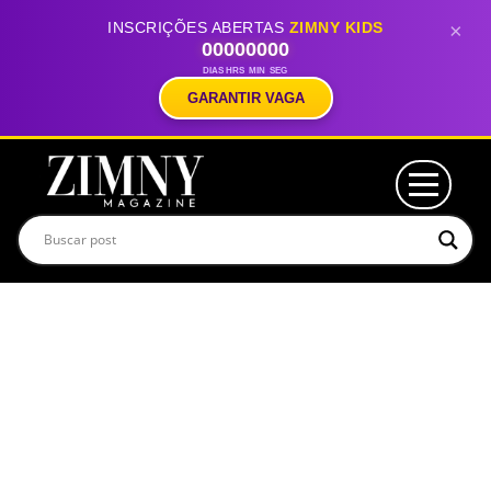
INSCRIÇÕES ABERTAS
ZIMNY KIDS
×
00
00
00
00
DIAS
HRS
MIN
SEG
GARANTIR VAGA