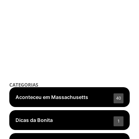
Aconteceu em Massachusetts
💄✨ Raízes e Rotas em NY: Beleza
Brasileira nas Alturas
setembro 18, 2025
/
Read More
👁️ 5.582 ❤️ 338
CATEGORIAS
Aconteceu em Massachusetts
40
Dicas da Bonita
1