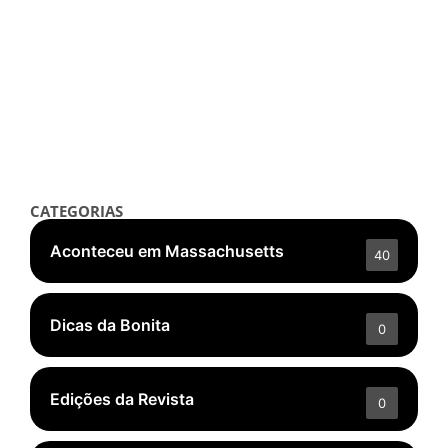
Notícias
Leão XIV em entrevista: Gaza,
Estados Unidos, IA e LGBTQ+
setembro 21, 2025
/
Read More
👁️ 5.671 ❤️ 285
CATEGORIAS
Aconteceu em Massachusetts
40
Dicas da Bonita
0
Edições da Revista
0