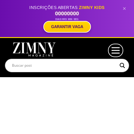
INSCRIÇÕES ABERTAS
ZIMNY KIDS
×
00
00
00
00
DIAS
HRS
MIN
SEG
GARANTIR VAGA