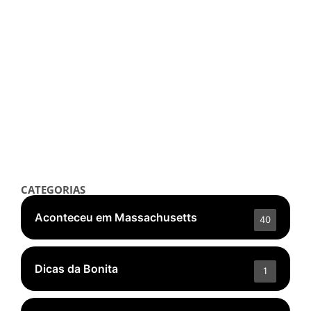
Notícias
Pandora Nomeia Primeira Mulher
como CEO em Movimento Histórico
setembro 30, 2025
/
Read More
👁️ 5.105 ❤️ 205
CATEGORIAS
Aconteceu em Massachusetts
40
Dicas da Bonita
1