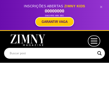
INSCRIÇÕES ABERTAS
ZIMNY KIDS
×
00
00
00
00
DIAS
HRS
MIN
SEG
GARANTIR VAGA