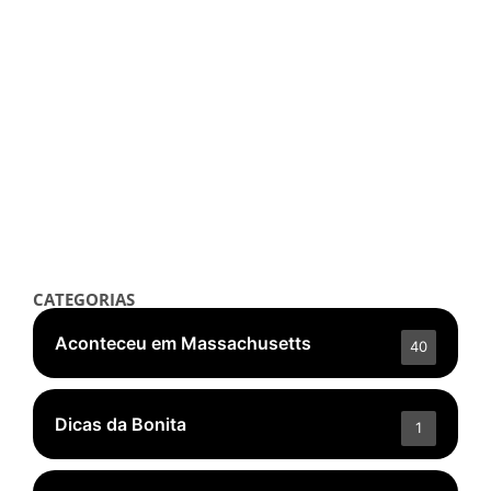
Notícias
r.e.m. Beauty Lança Coleção
Mágica Inspirada em “Wicked”
outubro 6, 2025
/
Read More
👁️ 4.736 ❤️ 239
CATEGORIAS
Aconteceu em Massachusetts
40
Dicas da Bonita
1