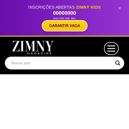
INSCRIÇÕES ABERTAS
ZIMNY KIDS
×
00
00
00
00
DIAS
HRS
MIN
SEG
GARANTIR VAGA