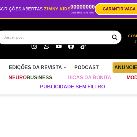
00
00
00
00
SCRIÇÕES ABERTAS
ZIMNY KIDS
GARANTIR VAGA
DIAS
HRS
MIN
SEG
COM
T
EDIÇÕES DA REVISTA
PODCAST
ANUNCI
NEURO
BUSINESS
DICAS DA BONITA
MOD
PUBLICIDADE SEM FILTRO