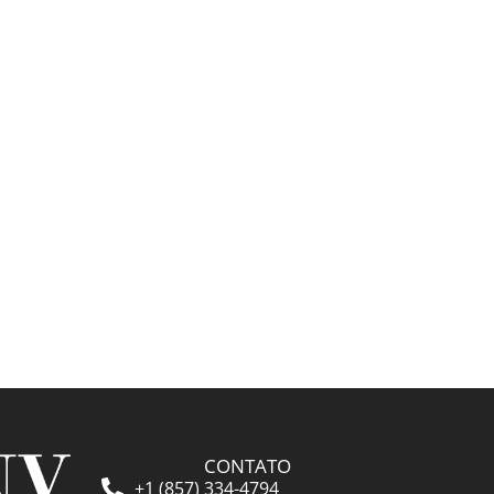
👁️ 5.481 ❤️ 220
CONTATO
+1 (857) 334-4794