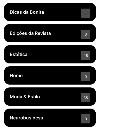
Dicas da Bonita
1
Edições da Revista
0
Estética
48
Home
0
Moda & Estilo
35
Neurobusiness
0