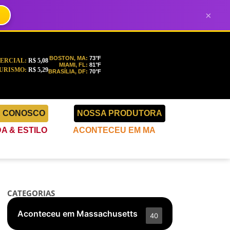
×
BOSTON, MA:
73°F
ERCIAL:
R$ 5,08
MIAMI, FL:
81°F
URISMO:
R$ 5,29
BRASÍLIA, DF:
70°F
E CONOSCO
NOSSA PRODUTORA
A & ESTILO
ACONTECEU EM MA
CATEGORIAS
Aconteceu em Massachusetts
40