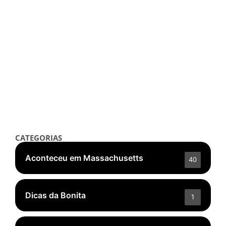
Aconteceu em Massachusetts
🍖✨ Guia Gastronômico & Bares
Brasileiros em Massachusetts ✨🍸
setembro 10, 2025
/
Read More
👁️ 5.705 ❤️ 296
CATEGORIAS
Aconteceu em Massachusetts
40
Dicas da Bonita
1