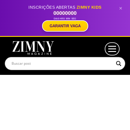
INSCRIÇÕES ABERTAS
ZIMNY KIDS
×
00
00
00
00
DIAS
HRS
MIN
SEG
GARANTIR VAGA