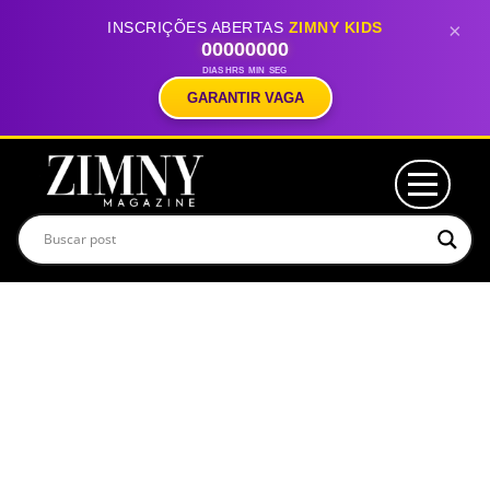
INSCRIÇÕES ABERTAS
ZIMNY KIDS
×
00
00
00
00
DIAS
HRS
MIN
SEG
GARANTIR VAGA