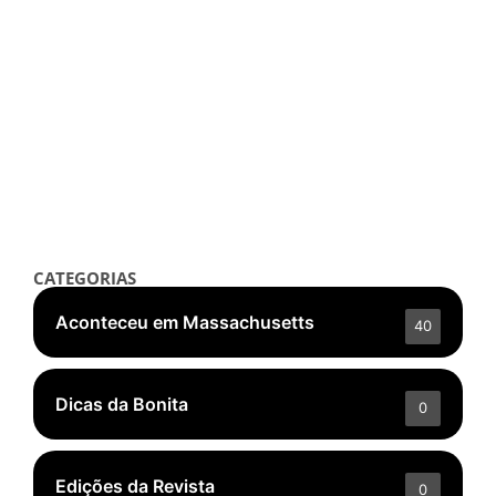
Saúde & Bem-Estar
Você não é o seu Diagnóstico
setembro 21, 2025
/
Read More
👁️ 5.536 ❤️ 341
CATEGORIAS
Aconteceu em Massachusetts
40
Dicas da Bonita
0
Edições da Revista
0