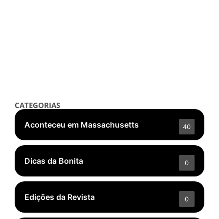
Notícias
Fibermaxxing: a tendência do
TikTok que realmente pode
melhorar sua saúde intestinal
setembro 9, 2025
/
Read More
👁️ 5.768 ❤️ 348
CATEGORIAS
Aconteceu em Massachusetts
40
Dicas da Bonita
0
Edições da Revista
0