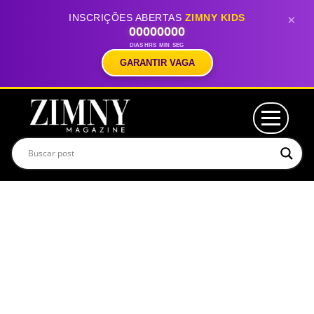
INSCRIÇÕES ABERTAS
ZIMNY KIDS
×
00
00
00
00
DIAS
HRS
MIN
SEG
GARANTIR VAGA