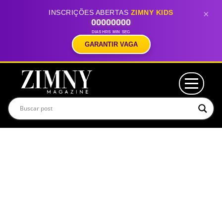
INSCRIÇÕES ABERTAS
ZIMNY KIDS
×
00
00
00
00
DIAS
HRS
MIN
SEG
GARANTIR VAGA