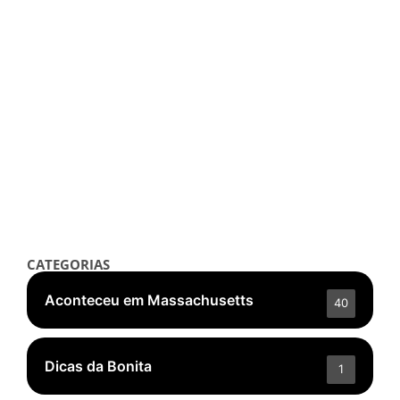
Notícias
Shein Anuncia Abertura de
Primeiras Lojas Físicas
Permanentes na França
outubro 3, 2025
/
Read More
👁️ 5.465 ❤️ 166
CATEGORIAS
Aconteceu em Massachusetts
40
Dicas da Bonita
1