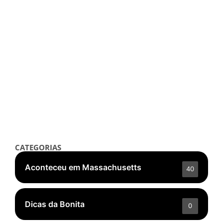
Notícias
Travis Kelce Usa Look Inspirado em
Taylor Swift com Referência a “Life
of a Showgirl”
outubro 7, 2025
/
Read More
👁️ 5.279 ❤️ 166
CATEGORIAS
Aconteceu em Massachusetts
40
Dicas da Bonita
0