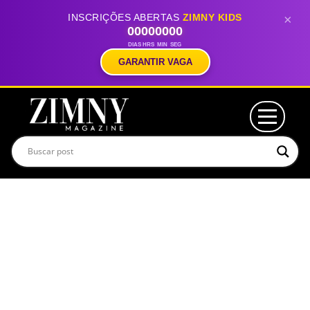
INSCRIÇÕES ABERTAS
ZIMNY KIDS
×
00
00
00
00
DIAS
HRS
MIN
SEG
GARANTIR VAGA