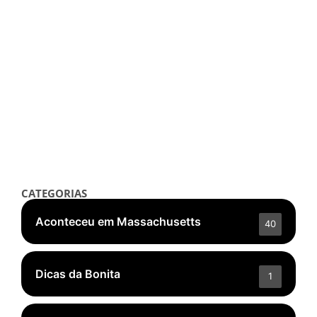
Notícias
Nova Biografia Detalha a Saga da
Banda The Cars, Ícone de Boston
outubro 4, 2025
/
Read More
👁️ 4.950 ❤️ 303
CATEGORIAS
Aconteceu em Massachusetts
40
Dicas da Bonita
1