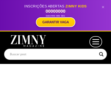
INSCRIÇÕES ABERTAS
ZIMNY KIDS
×
00
00
00
00
DIAS
HRS
MIN
SEG
GARANTIR VAGA