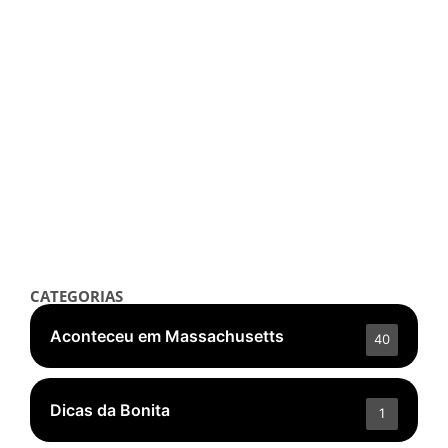
Notícias
Wagner Moura é o Favorito ao
Oscar de Melhor Ator por “O
Agente Secreto”
setembro 30, 2025
/
Read More
👁️ 5.377 ❤️ 269
CATEGORIAS
Aconteceu em Massachusetts
40
Dicas da Bonita
1