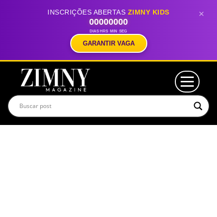
INSCRIÇÕES ABERTAS
ZIMNY KIDS
×
00
00
00
00
DIAS
HRS
MIN
SEG
GARANTIR VAGA