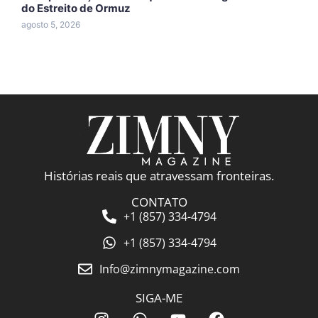
do Estreito de Ormuz
c
agosto 5, 2026
a
Histórias reais que atravessam fronteiras.
CONTATO
+1 (857) 334-4794
+1 (857) 334-4794
Info@zimnymagazine.com
SIGA-ME