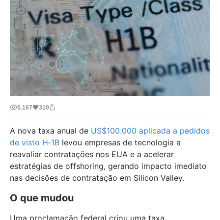
5.167
310
A nova taxa anual de
US$100.000 aplicada a pedidos
de visto H‑1B
levou empresas de tecnologia a
reavaliar contratações nos EUA e a acelerar
estratégias de offshoring, gerando impacto imediato
nas decisões de contratação em Silicon Valley.
O que mudou
Uma proclamação federal criou uma taxa