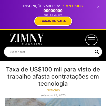
INSCRIÇÕES ABERTAS
ZIMNY KIDS
×
00
00
00
00
DIAS
HRS
MIN
SEG
GARANTIR VAGA
Taxa de US$100 mil para visto de
trabalho afasta contratações em
tecnologia
Notícias
setembro 23, 2025