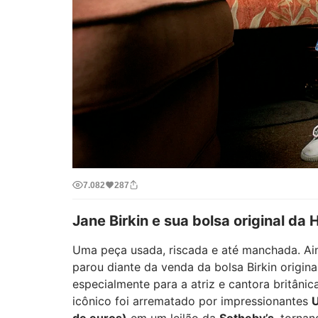
7.082
287
Jane Birkin e sua bolsa original da
Uma peça usada, riscada e até manchada. A
parou diante da venda da bolsa Birkin origin
especialmente para a atriz e cantora britânic
icônico foi arrematado por impressionantes
U
de euros)
em um leilão da
Sotheby’s
, tornan