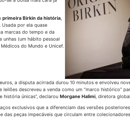
 a
primeira Birkin da história
,
. Usada por ela quase
ega marcas do tempo e da
de unhas (um hábito pessoal
s Médicos do Mundo e Unicef.
e euros, a disputa acirrada durou 10 minutos e envolveu n
de leilões descreveu a venda como um “marco histórico” pa
 história únicas”, declarou
Morgane Halimi
, diretora glob
traços exclusivos que a diferenciam das versões posteriore
rente das peças impecáveis que circulam entre colecionadore