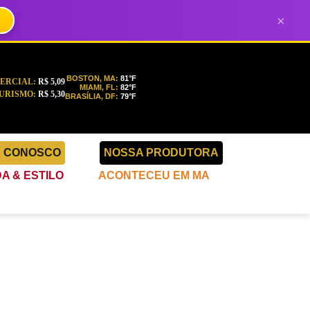
×
BOSTON, MA:
81°F
ERCIAL:
R$ 5,09
MIAMI, FL:
82°F
URISMO:
R$ 5,30
BRASÍLIA, DF:
79°F
E CONOSCO
NOSSA PRODUTORA
A & ESTILO
ACONTECEU EM MA