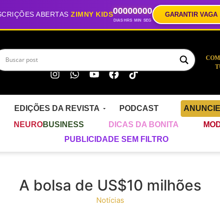
00
00
00
00
SCRIÇÕES ABERTAS
ZIMNY KIDS
GARANTIR VAGA
DIAS
HRS
MIN
SEG
COM
T
EDIÇÕES DA REVISTA
PODCAST
ANUNCI
NEURO
BUSINESS
DICAS DA BONITA
MOD
PUBLICIDADE SEM FILTRO
A bolsa de US$10 milhões
Notícias