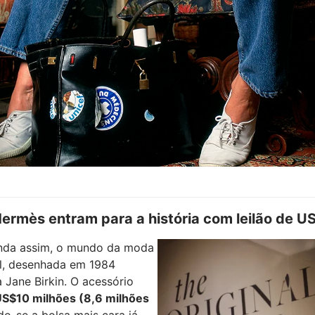
 Hermès entram para a história com leilão de 
inda assim, o mundo da moda
al, desenhada em 1984
a Jane Birkin. O acessório
S$10 milhões (8,6 milhões
do-se a bolsa mais cara já