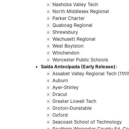
Nashoba Valley Tech
North Middlesex Regional
Parker Charter
Quaboag Regional
Shrewsbury
Wachusett Regional
West Boylston
Winchendon
Worcester Public Schools
Saída Antecipada (Early Release):
Assabet Valley Regional Tech (11h1
Auburn
Ayer-Shirley
Dracut
Greater Lowell Tech
Groton-Dunstable
Oxford
Seacoast School of Technology
Southern Worcester County Ed. Col