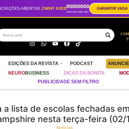
00
00
00
00
SCRIÇÕES ABERTAS
ZIMNY KIDS
GARANTIR VAGA
DIAS
HRS
MIN
SEG
COM
T
EDIÇÕES DA REVISTA
PODCAST
ANUNCI
NEURO
BUSINESS
DICAS DA BONITA
MOD
PUBLICIDADE SEM FILTRO
a a lista de escolas fechadas
mpshire nesta terça-feira (02/
Notícias