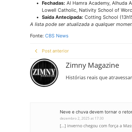
Fechadas:
Al Hamra Academy, Alhuda Aca
Lowell Catholic, Nativity School of Wo
Saída Antecipada:
Cotting School (13h15)
A lista pode ser atualizada a qualquer moment
Fonte:
CBS News
Post anterior
Zimny Magazine
Histórias reais que atravessa
Neve e chuva devem tornar o reto
dezembro 2, 2025 at 17:30
[…] inverno chegou com força a Mass