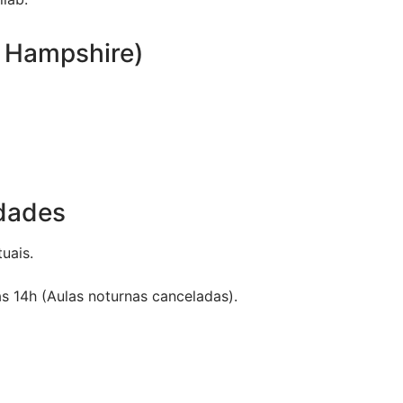
w Hampshire)
ldades
uais.
s 14h (Aulas noturnas canceladas).