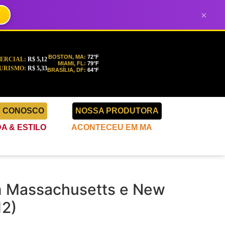
×
BOSTON, MA:
72°F
ERCIAL:
R$ 5,12
MIAMI, FL:
79°F
URISMO:
R$ 5,33
BRASÍLIA, DF:
64°F
E CONOSCO
NOSSA PRODUTORA
A & ESTILO
ACONTECEU EM MA
 em Massachusetts e New
12)