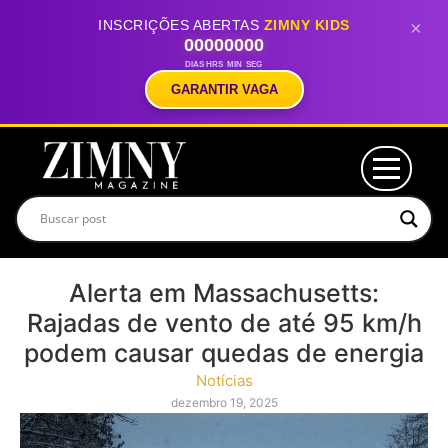
INSCRIÇÕES ABERTAS
ZIMNY KIDS
×
00
00
00
00
DIAS
HRS
MIN
SEG
GARANTIR VAGA
Alerta em Massachusetts:
Rajadas de vento de até 95 km/h
podem causar quedas de energia
Notícias
dezembro 19, 2025