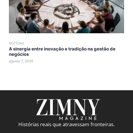
NOTÍCIAS
N
A sinergia entre inovação e tradição na gestão de
A
negócios
A
agosto 7, 2026
a
Histórias reais que atravessam fronteiras.