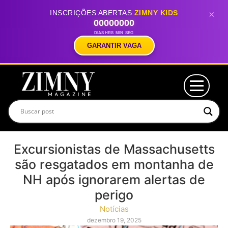
INSCRIÇÕES ABERTAS
ZIMNY KIDS
×
00
00
00
00
DIAS
HRS
MIN
SEG
GARANTIR VAGA
Excursionistas de Massachusetts
são resgatados em montanha de
NH após ignorarem alertas de
perigo
Notícias
dezembro 19, 2025