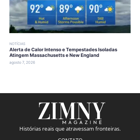
NOTÍCIAS
N
Alerta de Calor Intenso e Tempestades Isoladas
F
Atingem Massachusetts e New England
a
agosto 7, 2026
a
Histórias reais que atravessam fronteiras.