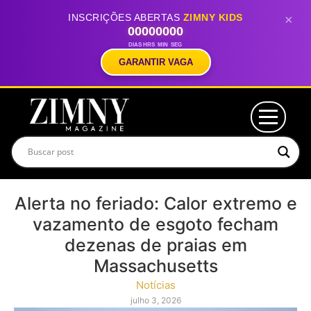
INSCRIÇÕES ABERTAS
ZIMNY KIDS
×
00
00
00
00
DIAS
HRS
MIN
SEG
GARANTIR VAGA
Alerta no feriado: Calor extremo e
vazamento de esgoto fecham
dezenas de praias em
Massachusetts
Notícias
julho 3, 2026