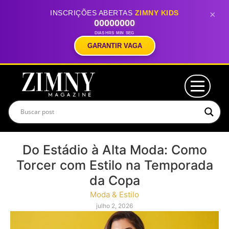
INSCRIÇÕES ABERTAS
ZIMNY KIDS
×
00
00
00
00
DIAS
HRS
MIN
SEG
GARANTIR VAGA
Do Estádio à Alta Moda: Como
Torcer com Estilo na Temporada
da Copa
Moda & Estilo
julho 2, 2026