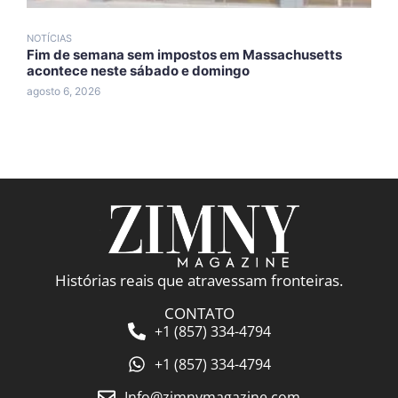
NOTÍCIAS
N
Fim de semana sem impostos em Massachusetts
T
acontece neste sábado e domingo
d
agosto 6, 2026
a
Histórias reais que atravessam fronteiras.
CONTATO
+1 (857) 334-4794
+1 (857) 334-4794
Info@zimnymagazine.com