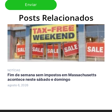
Posts Relacionados
NOTÍCIAS
N
Fim de semana sem impostos em Massachusetts
T
acontece neste sábado e domingo
d
agosto 6, 2026
a