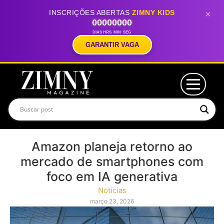
INSCRIÇÕES ABERTAS
ZIMNY KIDS
×
00
00
00
00
DIAS
HRS
MIN
SEG
GARANTIR VAGA
Amazon planeja retorno ao
mercado de smartphones com
foco em IA generativa
Notícias
março 23, 2026