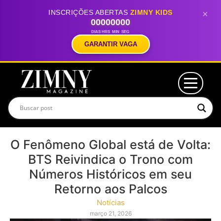
INSCRIÇÕES ABERTAS
ZIMNY KIDS
×
00
00
00
00
DIAS
HRS
MIN
SEG
GARANTIR VAGA
O Fenômeno Global está de Volta:
BTS Reivindica o Trono com
Números Históricos em seu
Retorno aos Palcos
Notícias
março 21, 2026