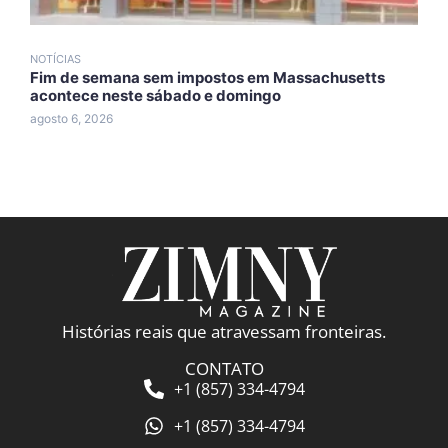
NOTÍCIAS
N
Fim de semana sem impostos em Massachusetts
T
acontece neste sábado e domingo
d
agosto 6, 2026
a
Histórias reais que atravessam fronteiras.
CONTATO
+1 (857) 334-4794
+1 (857) 334-4794