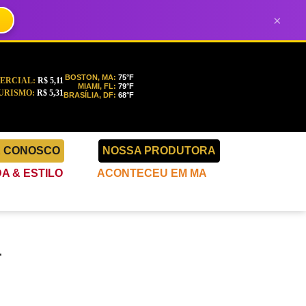
×
BOSTON, MA:
75°F
ERCIAL:
R$ 5,11
MIAMI, FL:
79°F
URISMO:
R$ 5,31
BRASÍLIA, DF:
68°F
E CONOSCO
NOSSA PRODUTORA
A & ESTILO
ACONTECEU EM MA
r