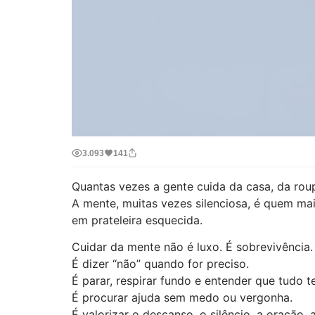
3.093
141
Quantas vezes a gente cuida da casa, da rou
A mente, muitas vezes silenciosa, é quem ma
em prateleira esquecida.
Cuidar da mente não é luxo. É sobrevivência.
É dizer “não” quando for preciso.
É parar, respirar fundo e entender que tudo 
É procurar ajuda sem medo ou vergonha.
É valorizar o descanso, o silêncio, a oração,