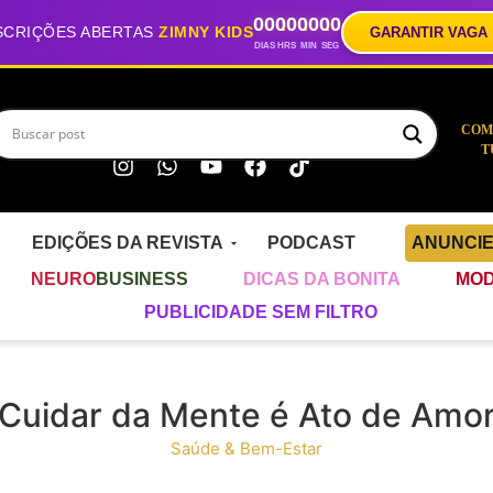
00
00
00
00
SCRIÇÕES ABERTAS
ZIMNY KIDS
GARANTIR VAGA
DIAS
HRS
MIN
SEG
COM
T
EDIÇÕES DA REVISTA
PODCAST
ANUNCI
NEURO
BUSINESS
DICAS DA BONITA
MOD
PUBLICIDADE SEM FILTRO
Cuidar da Mente é Ato de Amo
Saúde & Bem-Estar