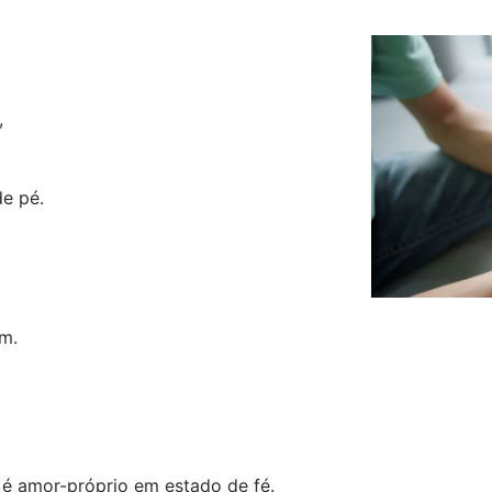
,
de pé.
m.
 é amor-próprio em estado de fé.