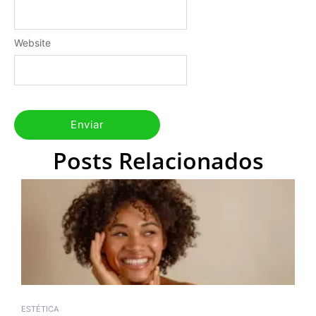
Website
Posts Relacionados
ESTÉTICA
E