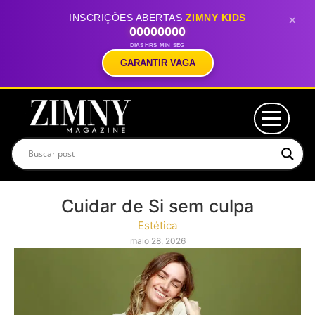
INSCRIÇÕES ABERTAS
ZIMNY KIDS
×
00
00
00
00
DIAS
HRS
MIN
SEG
GARANTIR VAGA
Cuidar de Si sem culpa
Estética
maio 28, 2026