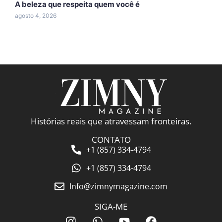
A beleza que respeita quem você é
A
n
agosto 4, 2026
j
Histórias reais que atravessam fronteiras.
CONTATO
+1 (857) 334-4794
+1 (857) 334-4794
Info@zimnymagazine.com
SIGA-ME